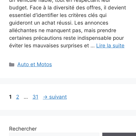
un véhicule fiable, tout en respectant leur
budget. Face à la diversité des offres, il devient
essentiel d’identifier les critères clés qui
guideront un achat réussi. Les annonces
alléchantes ne manquent pas, mais prendre
certaines précautions reste indispensable pour
éviter les mauvaises surprises et …
Lire la suite
Catégories
Auto et Motos
Navigation
Page
Page
Page
1
2
…
31
→
suivant
des
articles
Rechercher