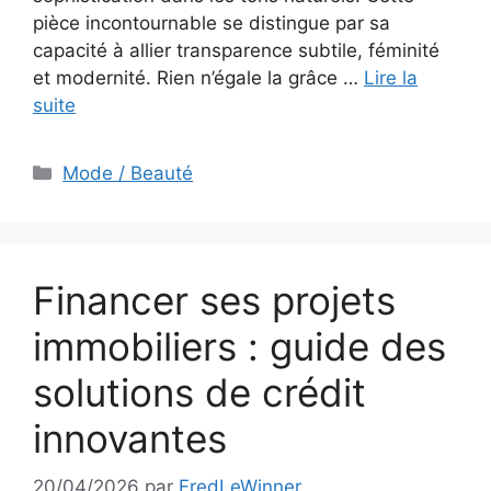
pièce incontournable se distingue par sa
capacité à allier transparence subtile, féminité
et modernité. Rien n’égale la grâce …
Lire la
suite
Catégories
Mode / Beauté
Financer ses projets
immobiliers : guide des
solutions de crédit
innovantes
20/04/2026
par
FredLeWinner