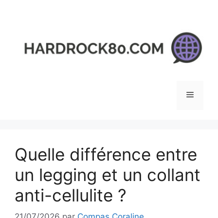
Aller
au
contenu
Menu
Quelle différence entre
un legging et un collant
anti-cellulite ?
21/07/2026
par
Compas Coraline