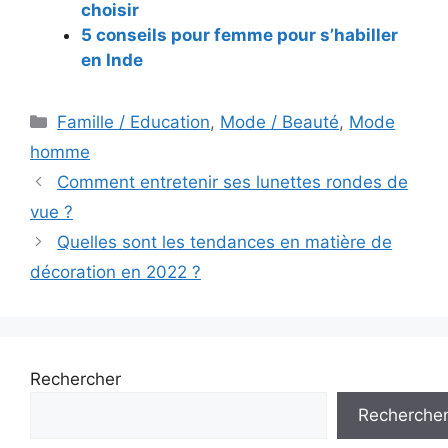
choisir
5 conseils pour femme pour s’habiller
en Inde
Catégories
Famille / Education
,
Mode / Beauté
,
Mode
homme
Navigation
Comment entretenir ses lunettes rondes de
des
vue ?
articles
Quelles sont les tendances en matière de
décoration en 2022 ?
Rechercher
Recherche