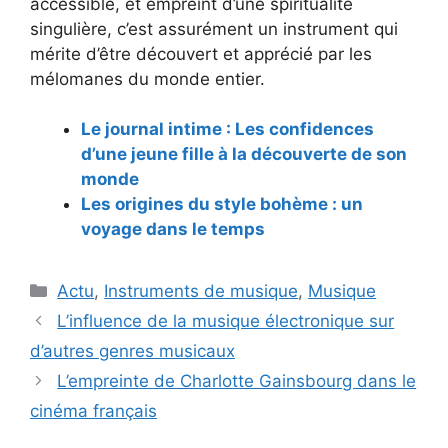
accessible, et empreint d’une spiritualité
singulière, c’est assurément un instrument qui
mérite d’être découvert et apprécié par les
mélomanes du monde entier.
Le journal intime : Les confidences
d’une jeune fille à la découverte de son
monde
Les origines du style bohème : un
voyage dans le temps
Catégories
Actu
,
Instruments de musique
,
Musique
Navigation
L’influence de la musique électronique sur
des
d’autres genres musicaux
articles
L’empreinte de Charlotte Gainsbourg dans le
cinéma français