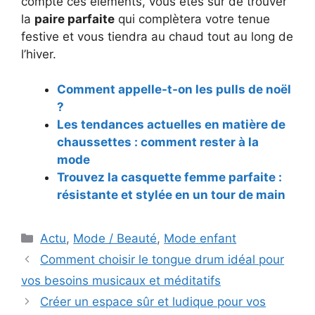
compte ces éléments, vous êtes sûr de trouver
la
paire parfaite
qui complètera votre tenue
festive et vous tiendra au chaud tout au long de
l’hiver.
Comment appelle-t-on les pulls de noël
?
Les tendances actuelles en matière de
chaussettes : comment rester à la
mode
Trouvez la casquette femme parfaite :
résistante et stylée en un tour de main
Catégories
Actu
,
Mode / Beauté
,
Mode enfant
Navigation
Comment choisir le tongue drum idéal pour
des
vos besoins musicaux et méditatifs
articles
Créer un espace sûr et ludique pour vos