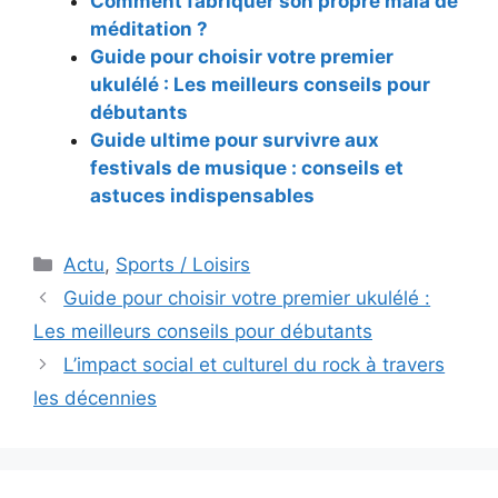
Comment fabriquer son propre mala de
méditation ?
Guide pour choisir votre premier
ukulélé : Les meilleurs conseils pour
débutants
Guide ultime pour survivre aux
festivals de musique : conseils et
astuces indispensables
Catégories
Actu
,
Sports / Loisirs
Navigation
Guide pour choisir votre premier ukulélé :
des
Les meilleurs conseils pour débutants
articles
L’impact social et culturel du rock à travers
les décennies