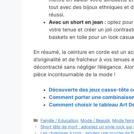
tout avec des bijoux ethniques et 
réussi.
Avec un short en jean :
optez pour 
votre tenue et créer un joli contra
baskets en toile pour un look casua
En résumé, la ceinture en corde est un ac
d’originalité et de fraîcheur à vos tenues 
décontracté sans négliger l’élégance. Alor
pièce incontournable de la mode !
Découverte des jeux casse-tête co
Comment porter une combinaison 
Comment choisir le tableau Art De
Catégories
Famille / Education
,
Mode / Beauté
,
Mode fem
Navigation
Short tête de mort : adoptez un style rock sur 
des
Les chemises à pois : ajoutez une touche de f