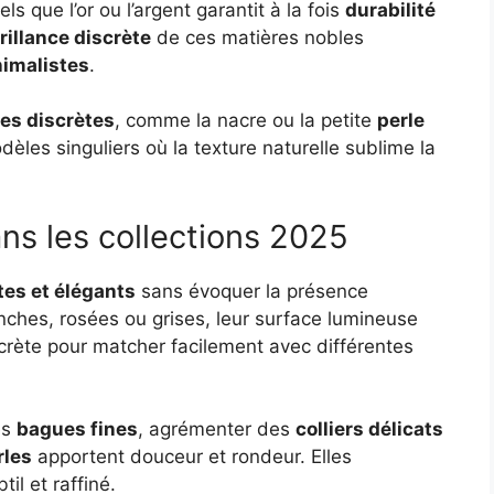
els que l’or ou l’argent garantit à la fois
durabilité
rillance discrète
de ces matières nobles
nimalistes
.
es discrètes
, comme la nacre ou la petite
perle
èles singuliers où la texture naturelle sublime la
ans les collections 2025
tes et élégants
sans évoquer la présence
anches, rosées ou grises, leur surface lumineuse
scrète pour matcher facilement avec différentes
es
bagues fines
, agrémenter des
colliers délicats
rles
apportent douceur et rondeur. Elles
il et raffiné.