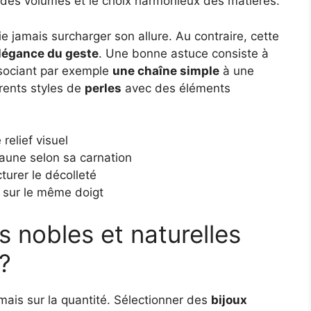
se des volumes et le choix harmonieux des matières.
ie jamais surcharger son allure. Au contraire, cette
élégance du geste
. Une bonne astuce consiste à
associant par exemple
une chaîne simple
à une
érents styles de
perles
avec des éléments
relief visuel
jaune selon sa carnation
turer le décolleté
sur le même doigt
s nobles et naturelles
 ?
mais sur la quantité. Sélectionner des
bijoux