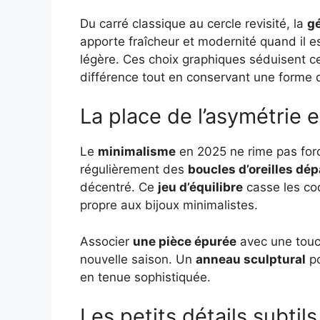
Du carré classique au cercle revisité, la
g
apporte fraîcheur et modernité quand il e
légère. Ces choix graphiques séduisent cel
différence tout en conservant une forme d
La place de l’asymétrie 
Le
minimalisme
en 2025 ne rime pas forc
régulièrement des
boucles d’oreilles dép
décentré. Ce
jeu d’équilibre
casse les cod
propre aux bijoux minimalistes.
Associer
une pièce épurée
avec une touch
nouvelle saison. Un
anneau sculptural
po
en tenue sophistiquée.
Les petits détails subtils