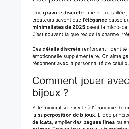
Une
gravure discrète
, une pierre taillée
créateurs savent que
l’élégance
passe aus
minimalistes de 2025
osent la micro-pers
C’est souvent là que réside le charme irré
Ces
détails discrets
renforcent l’identit
émotionnelle supplémentaire. On aime gard
résonnent avec la personnalité de celui ou 
Comment jouer avec 
bijoux ?
Si le minimalisme invite à l’économie de
la
superposition de bijoux
. L’idée princ
délicats
, empiler des
bagues fines
ou en