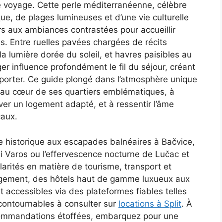
de voyage. Cette perle méditerranéenne, célèbre
ue, de plages lumineuses et d’une vie culturelle
ers aux ambiances contrastées pour accueillir
ns. Entre ruelles pavées chargées de récits
a lumière dorée du soleil, et havres paisibles au
ger influence profondément le fil du séjour, créant
orter. Ce guide plongé dans l’atmosphère unique
 au cœur de ses quartiers emblématiques, à
ver un logement adapté, et à ressentir l’âme
caux.
 historique aux escapades balnéaires à Bačvice,
 Varos ou l’effervescence nocturne de Lučac et
arités en matière de tourisme, transport et
rgement, des hôtels haut de gamme luxueux aux
 accessibles via des plateformes fiables telles
ncontournables à consulter sur
locations à Split
. À
ecommandations étoffées, embarquez pour une