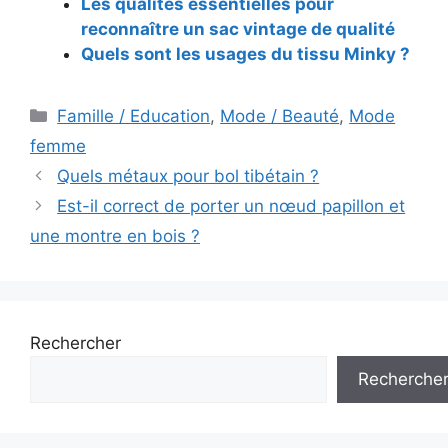
Les qualités essentielles pour
reconnaître un sac vintage de qualité
Quels sont les usages du tissu Minky ?
Catégories
Famille / Education
,
Mode / Beauté
,
Mode
femme
Navigation
Quels métaux pour bol tibétain ?
des
Est-il correct de porter un nœud papillon et
articles
une montre en bois ?
Rechercher
Recherche