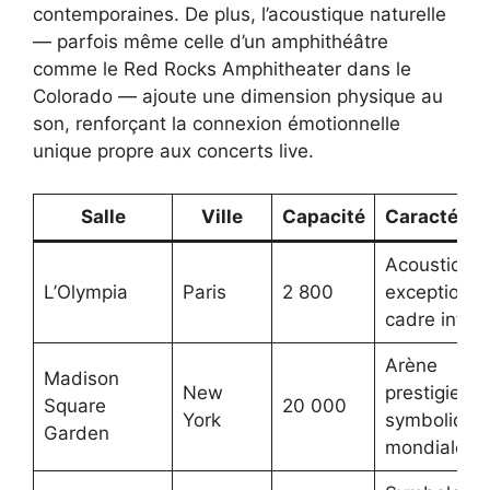
contemporaines. De plus, l’acoustique naturelle
— parfois même celle d’un amphithéâtre
comme le Red Rocks Amphitheater dans le
Colorado — ajoute une dimension physique au
son, renforçant la connexion émotionnelle
unique propre aux concerts live.
Salle
Ville
Capacité
Caractéris
Acoustique
L’Olympia
Paris
2 800
exceptionne
cadre intimi
Arène
Madison
New
prestigieuse
Square
20 000
York
symbolique
Garden
mondiale