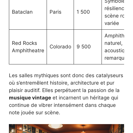
Symbole de
résilience,
Bataclan
Paris
1 500
scène rock
variée
Amphithéât
Red Rocks
naturel,
Colorado
9 500
Amphitheatre
acoustique
remarquabl
Les salles mythiques sont donc des catalyseurs
où s’entremêlent histoire, architecture et pur
plaisir auditif. Elles perpétuent la passion de la
musique vintage
et incarnent un héritage qui
continue de vibrer intensément dans chaque
note jouée sur scène.