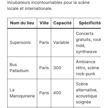
incubateurs incontournables pour la scène
locale et internationale.
Nom du lieu
Ville
Capacité
Spécificité
Concerts
gratuits, rock
Supersonic
Paris
Variable
indé,
synthwave
Ambiance
Bus
Paris
300
rétro, scène
Palladium
rock-punk
Scène
La
alternative,
Paris
400
Maroquinerie
acoustique
soignée