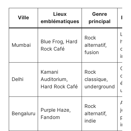
Lieux
Genre
Ville
Part
emblématiques
principal
Lieu
Rock
Blue Frog, Hard
hist
Mumbai
alternatif,
Rock Café
conn
fusion
inte
Gra
Kamani
Rock
diver
Delhi
Auditorium,
classique,
évé
Hard Rock Café
underground
und
Amb
Rock
Purple Haze,
jeun
Bengaluru
alternatif,
Fandom
pro
indie
inno