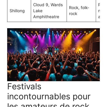
Cloud 9, Wards
Patr
Rock, folk-
Shillong
Lake
musi
rock
Amphitheatre
auth
Festivals
incontournables pour
les amateurs de rock