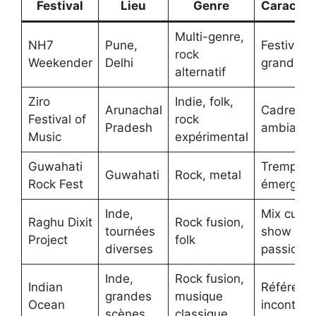
Festival
Lieu
Genre
Caractér
Multi-genre,
NH7
Pune,
Festival i
rock
Weekender
Delhi
grand pub
alternatif
Ziro
Indie, folk,
Arunachal
Cadre nat
Festival of
rock
Pradesh
ambiance
Music
expérimental
Guwahati
Tremplin 
Guwahati
Rock, metal
Rock Fest
émergent
Inde,
Mix cultur
Raghu Dixit
Rock fusion,
tournées
show live
Project
folk
diverses
passionn
Inde,
Rock fusion,
Indian
Référenc
grandes
musique
Ocean
incontour
scènes
classique