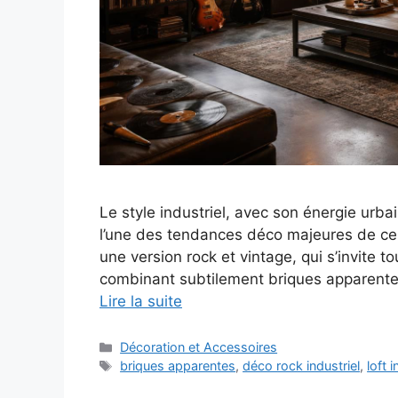
Le style industriel, avec son énergie urb
l’une des tendances déco majeures de ces
une version rock et vintage, qui s’invite 
combinant subtilement briques apparentes
Lire la suite
Catégories
Décoration et Accessoires
Étiquettes
briques apparentes
,
déco rock industriel
,
loft i