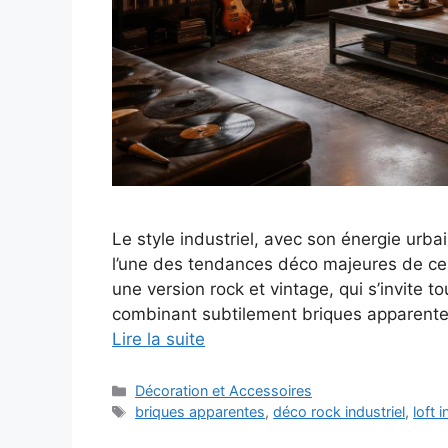
Le style industriel, avec son énergie urb
l’une des tendances déco majeures de ces
une version rock et vintage, qui s’invite 
combinant subtilement briques apparentes
Lire la suite
Catégories
Décoration et Accessoires
Étiquettes
briques apparentes
,
déco rock industriel
,
loft i