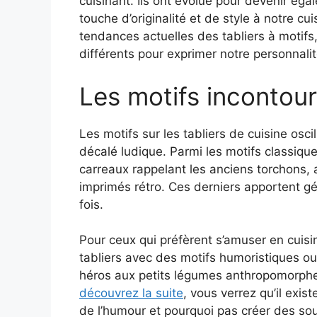
cuisinant. Ils ont évolué pour devenir ég
touche d’originalité et de style à notre cu
tendances actuelles des tabliers à motifs,
différents pour exprimer notre personnalit
Les motifs incontou
Les motifs sur les tabliers de cuisine osci
décalé ludique. Parmi les motifs classiqu
carreaux rappelant les anciens torchons, a
imprimés rétro. Ces derniers apportent g
fois.
Pour ceux qui préfèrent s’amuser en cuisi
tabliers avec des motifs humoristiques o
héros aux petits légumes anthropomorphes,
découvrez la suite
, vous verrez qu’il exis
de l’humour et pourquoi pas créer des sou