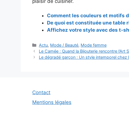
plaisir de cuisiner.
Comment les couleurs et motifs d
De quoi est constituée une table r
Affichez votre style avec des t-s
Catégories
Actu
,
Mode / Beauté
,
Mode femme
Navigation
Le Camée : Quand la Bijouterie rencontre l’Art S
des
Le dégradé garçon : Un style intemporel chez 
articles
Contact
Mentions légales