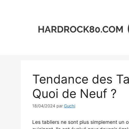
Aller
au
contenu
Tendance des Tab
Quoi de Neuf ?
18/04/2024
par
Guchi
Les tabliers ne sont plus simplement un 