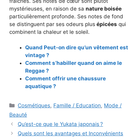
fraîches. Ses notes de cœur sont plutôt
mystérieuses, en raison de sa
nature boisée
particulièrement profonde. Ses notes de fond
se distinguent par ses odeurs plus
épicées
qui
combinent la chaleur et le soleil.
Quand Peut-on dire qu’un vêtement est
vintage ?
Comment s’habiller quand on aime le
Reggae ?
Comment offrir une chaussure
aquatique ?
Catégories
Cosmétiques
,
Famille / Education
,
Mode /
Beauté
Navigation
Qu’est-ce que le Yukata japonais ?
des
Quels sont les avantages et Inconvénients
articles