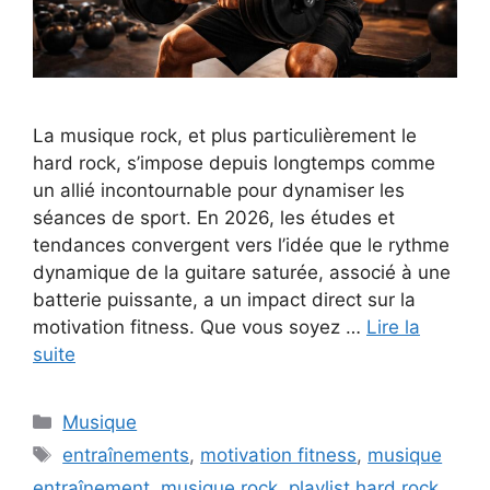
La musique rock, et plus particulièrement le
hard rock, s’impose depuis longtemps comme
un allié incontournable pour dynamiser les
séances de sport. En 2026, les études et
tendances convergent vers l’idée que le rythme
dynamique de la guitare saturée, associé à une
batterie puissante, a un impact direct sur la
motivation fitness. Que vous soyez …
Lire la
suite
Catégories
Musique
Étiquettes
entraînements
,
motivation fitness
,
musique
entraînement
,
musique rock
,
playlist hard rock