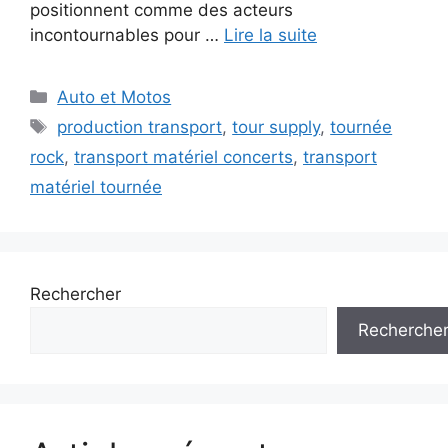
positionnent comme des acteurs
incontournables pour …
Lire la suite
Catégories
Auto et Motos
Étiquettes
production transport
,
tour supply
,
tournée
rock
,
transport matériel concerts
,
transport
matériel tournée
Rechercher
Recherche