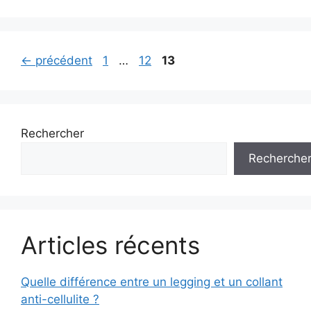
Navigation
Page
Page
Page
←
précédent
1
…
12
13
des
articles
Rechercher
Recherche
Articles récents
Quelle différence entre un legging et un collant
anti-cellulite ?