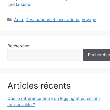
Lire la suite
Catégories
Actu
,
Destinations et Inspirations
,
Voyage
Rechercher
Recherche
Articles récents
Quelle différence entre un legging et un collant
anti-cellulite ?