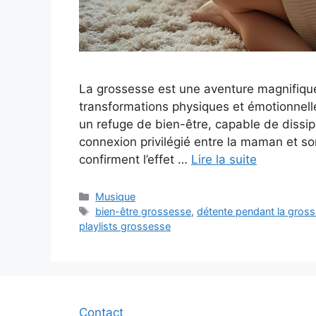
La grossesse est une aventure magnifiqu
transformations physiques et émotionnel
un refuge de bien-être, capable de dissip
connexion privilégié entre la maman et 
confirment l’effet …
Lire la suite
Catégories
Musique
Étiquettes
bien-être grossesse
,
détente pendant la gros
playlists grossesse
Contact