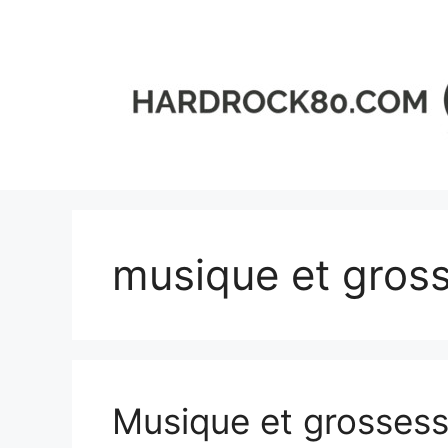
Aller
au
contenu
musique et gros
Musique et grossesse