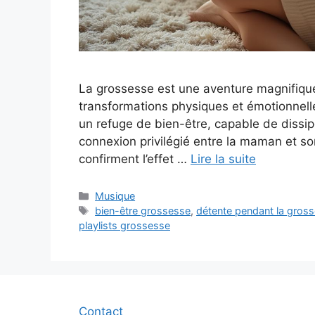
La grossesse est une aventure magnifiqu
transformations physiques et émotionnel
un refuge de bien-être, capable de dissip
connexion privilégié entre la maman et 
confirment l’effet …
Lire la suite
Catégories
Musique
Étiquettes
bien-être grossesse
,
détente pendant la gros
playlists grossesse
Contact